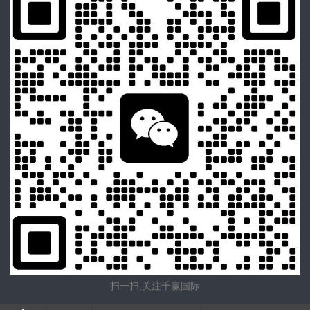
扫一扫,关注千赢国际