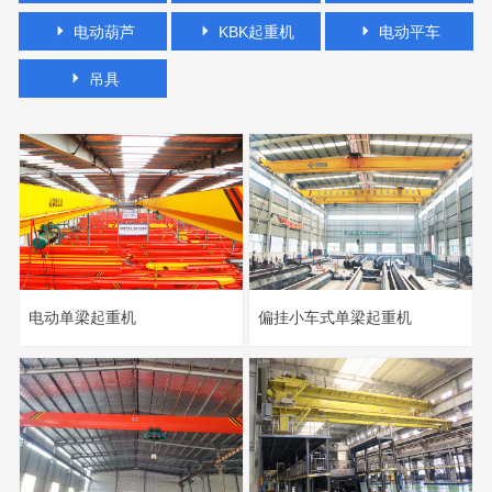
电动葫芦
KBK起重机
电动平车
吊具
电动单梁起重机
偏挂小车式单梁起重机