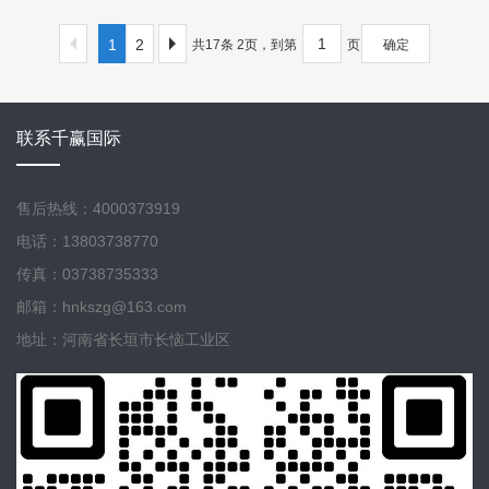
1
2
共17条 2页，到第
页
确定
联系千赢国际
售后热线：4000373919
电话：13803738770
传真：03738735333
邮箱：hnkszg@163.com
地址：河南省长垣市长恼工业区