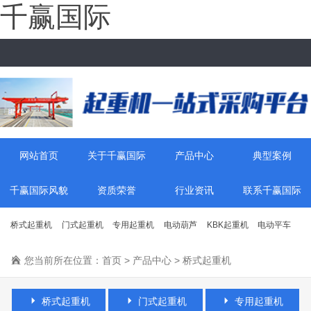
千赢国际
网站首页
关于千赢国际
产品中心
典型案例
千赢国际风貌
资质荣誉
行业资讯
联系千赢国际
桥式起重机
门式起重机
专用起重机
电动葫芦
KBK起重机
电动平车
您当前所在位置：
首页
>
产品中心
>
桥式起重机
桥式起重机
门式起重机
专用起重机