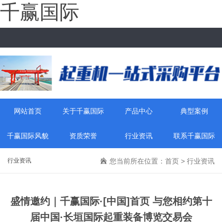
千赢国际
网站首页
关于千赢国际
产品中心
典型案例
千赢国际风貌
资质荣誉
行业资讯
联系千赢国际
行业资讯
您当前所在位置：
首页
>
行业资讯
盛情邀约｜千赢国际·[中国]首页 与您相约第十
届中国·长垣国际起重装备博览交易会