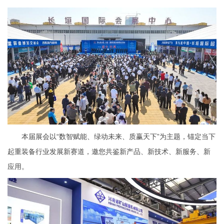
本届展会以“数智赋能、绿动未来、质赢天下”为主题，锚定当下
起重装备行业发展新赛道，邀您共鉴新产品、新技术、新服务、新
应用。