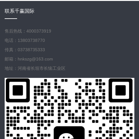
联系千赢国际
售后热线：4000373919
电话：13803738770
传真：03738735333
邮箱：hnkszg@163.com
地址：河南省长垣市长恼工业区