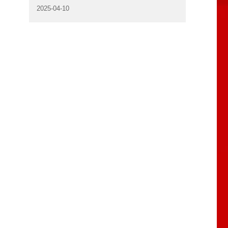
2025-04-10