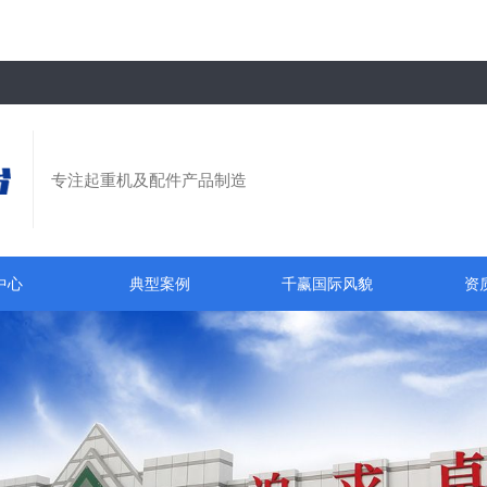
专注起重机及配件产品制造
中心
典型案例
千赢国际风貌
资