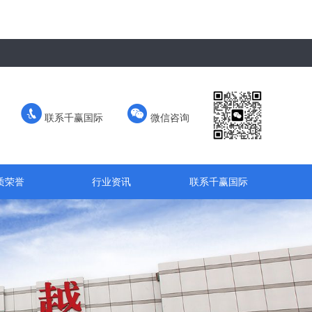
联系千赢国际
微信咨询
质荣誉
行业资讯
联系千赢国际