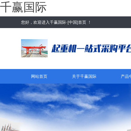
千赢国际
您好，欢迎进入千赢国际·[中国]首页 ！
网站首页
关于千赢国际
产品